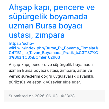
Ahşap kapı, pencere ve
süpürgelik boyamada
uzman Bursa boyacı
ustası, zımpara
https://echo-
wiki.win/index.php/Bursa_Ev_Boyama_Firmalar%
C4%B1_ile_Tavan_Boyamada_Pratik_%C3%87%C
3%B6z%C3%BCmler_62963
Ahşap kapı, pencere ve süpürgelik boyamada
uzman Bursa boyacı ustası, zımpara, astar ve
vernik süreçlerini doğru uygulayarak dayanıklı,
pürüzsüz ve estetik yüzeyler elde eder.
Submitted on 2026-06-03 14:33:28