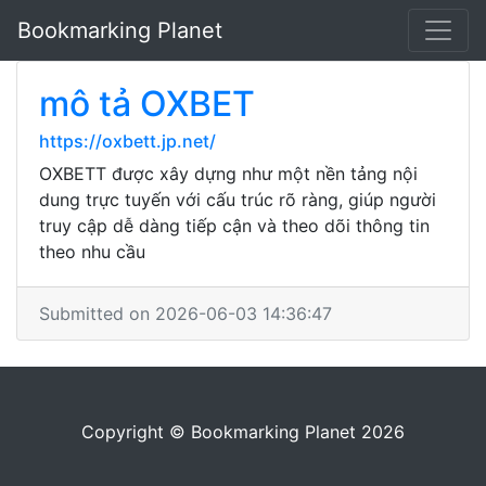
Bookmarking Planet
mô tả OXBET
https://oxbett.jp.net/
OXBETT được xây dựng như một nền tảng nội
dung trực tuyến với cấu trúc rõ ràng, giúp người
truy cập dễ dàng tiếp cận và theo dõi thông tin
theo nhu cầu
Submitted on 2026-06-03 14:36:47
Copyright © Bookmarking Planet 2026