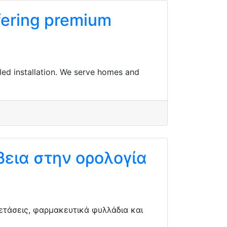
ffering premium
led installation. We serve homes and
βεια στην ορολογία
ξετάσεις, φαρμακευτικά φυλλάδια και