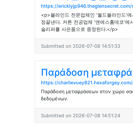
https://ericklyjp946.theglensecret.com
<p>블라인드 전문업체인 '월드블라인드'에
정끝낸다. 커튼 전공업체 '앤에스홈데코'에
슬리퍼를 사은품으로 증정된다.</p>
Submitted on 2026-07-08 14:51:33
Παράδοση μεταφράσ
https://charlievuey821.hexaforgey.com/
Παράδοση μεταφράσεων στον χώρο σας 
δεδομένων.
Submitted on 2026-07-08 14:51:24