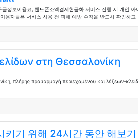
kmarks
 구글정보이용료, 핸드폰소액결제현금화 서비스 진행 시 개인 아
 이용자들은 서비스 사용 전 피해 예방 수칙을 반드시 확인하고 
ελίδων στη Θεσσαλονίκη
ίκη, πλήρης προσαρμογή περιεχομένου και λέξεων-κλειδι
키기 위해 24시간 동안 해보기