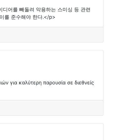
이디어를 빼돌려 악용하는 스미싱 등 관련
이를 준수해야 한다.</p>
ών για καλύτερη παρουσία σε διεθνείς