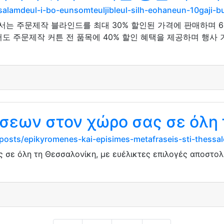
/salamdeul-i-bo-eunsomteuljibleul-silh-eohaneun-10gaji-
서는 주문제작 블라인드를 최대 30% 할인된 가격에 판매하며 
서도 주문제작 커튼 전 품목에 40% 할인 혜택을 제공하며 행사
εων στον χώρο σας σε όλη 
posts/epikyromenes-kai-episimes-metafraseis-sti-thessalo
σε όλη τη Θεσσαλονίκη, με ευέλικτες επιλογές αποστο