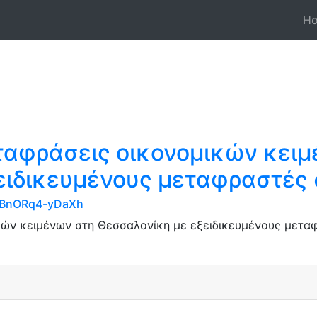
H
αφράσεις οικονομικών κειμ
ειδικευμένους μεταφραστές 
wXBnORq4-yDaXh
ών κειμένων στη Θεσσαλονίκη με εξειδικευμένους μεταφ