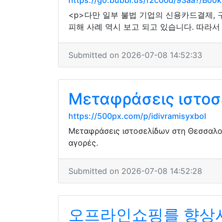
https://go.bubbl.us/f2c00d/93aa?/Boo
<p>다만 일부 불법 기업의 신용카드결제,
피해 사례 역시 보고 되고 있습니다. 따라서
Submitted on 2026-07-08 14:52:33
Μεταφράσεις ιστοσ
https://500px.com/p/idivramisyxbol
Μεταφράσεις ιστοσελίδων στη Θεσσαλον
αγορές.
Submitted on 2026-07-08 14:52:28
오프라인쇼핑를 향상시