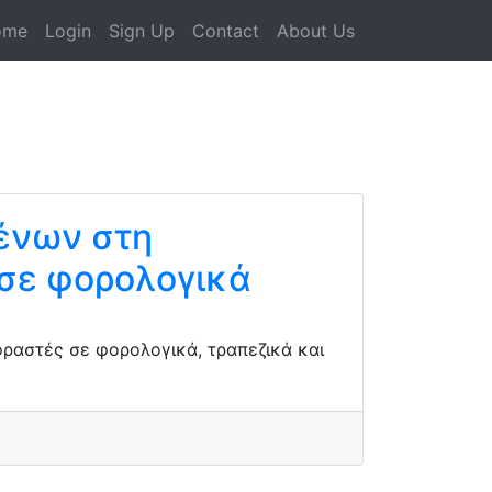
ome
Login
Sign Up
Contact
About Us
ένων στη
σε φορολογικά
ραστές σε φορολογικά, τραπεζικά και