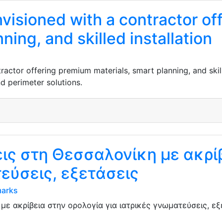
nvisioned with a contractor o
ning, and skilled installation
ractor offering premium materials, smart planning, and skil
d perimeter solutions.
ις στη Θεσσαλονίκη με ακρί
τεύσεις, εξετάσεις
marks
με ακρίβεια στην ορολογία για ιατρικές γνωματεύσεις, ε