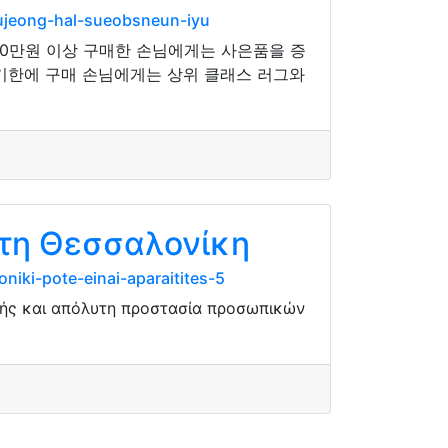
bujeong-hal-sueobsneun-iyu
60만원 이상 구매한 손님에게는 사은품을 증
 기한에 구매 손님에게는 상위 클래스 러그와
τη Θεσσαλονίκη
niki-pote-einai-aparaitites-5
λής και απόλυτη προστασία προσωπικών