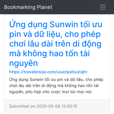
Bookmarking Planet
Ứng dụng Sunwin tối ưu
pin và dữ liệu, cho phép
chơi lâu dài trên di động
mà không hao tốn tài
nguyên
https://travelersqa.com/user/patiustqht
Ứng dụng Sunwin tối ưu pin và dữ liệu, cho phép
chơi lâu dài trên di động mà không hao tốn tài
nguyên, phù hợp cho cược mọi lúc mọi nơi.
Submitted on 2026-05-06 12:00:15