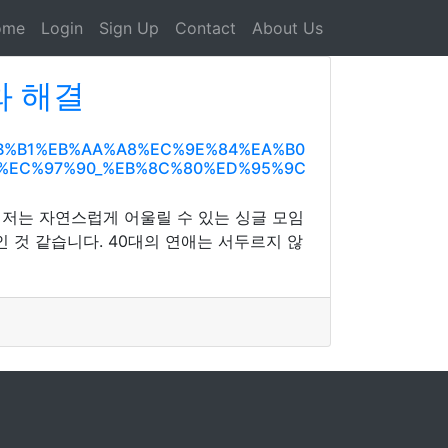
ome
Login
Sign Up
Contact
About Us
와 해결
%8B%B1%EB%AA%A8%EC%9E%84%EA%B0
%EC%97%90_%EB%8C%80%ED%95%9C
 저는 자연스럽게 어울릴 수 있는 싱글 모임
 것 같습니다. 40대의 연애는 서두르지 않