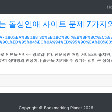
H
는 돌싱연애 사이트 문제 7가지
%EC%A7%80%EA%B8%88_30%EB%8C%80_%EB%8F%8C%EC
B%9C_%ED%95%84%EC%9A%94%ED%95%9C%EA%B0%80
바로 인연을 만나는 경로입니다. 전문적인 매칭 서비스도 좋지만,
하며 상대방의 인성이나 습관을 지켜볼 수 있다는 점이 큰 장점인
Copyright © Bookmarking Planet 2026