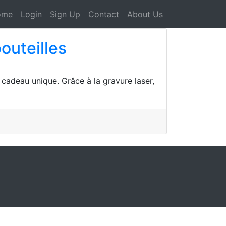
ome
Login
Sign Up
Contact
About Us
outeilles
cadeau unique. Grâce à la gravure laser,